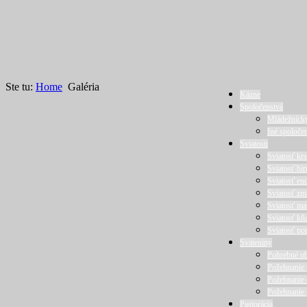
Ste tu:
Home
Galéria
Kázne
Spoločenstvá
Mládežníck
Iné spoloče
Sviatosti
Sviatosť krs
Sviatosť bi
Sviatosť euc
Sviatosť zm
Sviatosť ma
Sviatosť kň
Sviatosť po
Sväteniny
Pohrebné o
Požehnanie 
Požehnanie
Požehnanie
Pastorácia