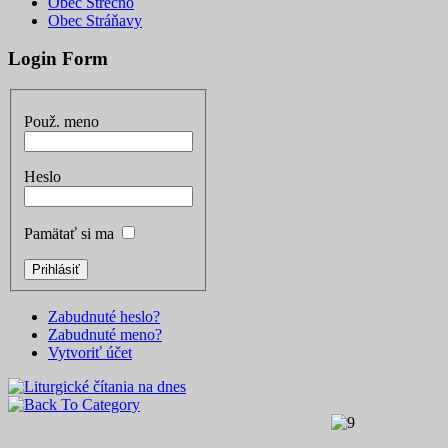
Obec Strečno
Obec Stráňavy
Login Form
Použ. meno
Heslo
Pamätať si ma
Zabudnuté heslo?
Zabudnuté meno?
Vytvoriť účet