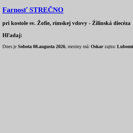
Farnosť STREČNO
pri kostole sv. Žofie, rímskej vdovy - Źilinská diecéza
Hľadaj:
Dnes je
Sobota 08.augusta 2026
, meniny má:
Oskar
zajtra:
Lubomí