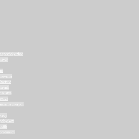
y spevácky zbor
nstvá?
tu
rmovania
haristie
ierenia
nželstva
azstva
mazania chorých
brady
príbytkov
 osôb
 predmetov