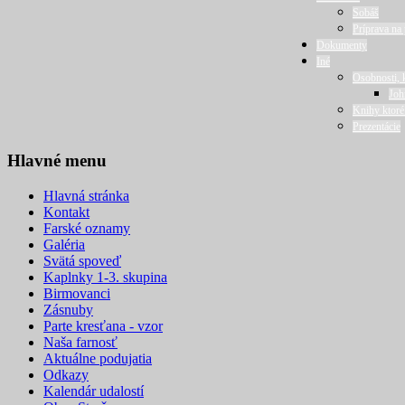
Sobáš
Príprava na 
Dokumenty
Iné
Osobnosti, 
Joh
Knihy ktoré
Prezentácie
Hlavné menu
Hlavná stránka
Kontakt
Farské oznamy
Galéria
Svätá spoveď
Kaplnky 1-3. skupina
Birmovanci
Zásnuby
Parte kresťana - vzor
Naša farnosť
Aktuálne podujatia
Odkazy
Kalendár udalostí