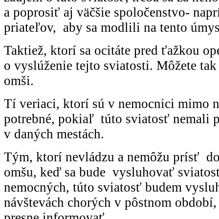
a poprosiť aj väčšie spoločenstvo- nap
priateľov, aby sa modlili na tento úmy
Taktiež, ktorí sa ocitáte pred ťažkou op
o vyslúženie tejto sviatosti. Môžete tak
omši.
Tí veriaci, ktorí sú v nemocnici mimo na
potrebné, pokiaľ túto sviatosť nemali p
v daných mestách.
Tým, ktorí nevládzu a nemôžu prísť do 
omšu, keď sa bude vysluhovať sviatos
nemocných, túto sviatosť budem vysluh
návštevách chorých v pôstnom období
presne informovať.