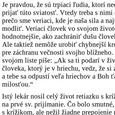
Je pravdou, že sú trpiaci ľudia, ktorí n
prijať túto sviatosť. Vtedy treba s nimi 
prečo sme veriaci, kde je naša sila a na
modliť. Veriaci človek vo svojom život
hodnotnejšie, ako zachrániť dušu člove
Ale taktiež nemôže urobiť chybnejší kr
pre záchranu večnosti svojho blížneho
svojom liste píše: „Ak sa ti podarí v ži
človeka, ktorý je v hriechu, vedz, že si
a tebe sa odpustí veľa hriechov a Boh 
milosťou.“
Istý lekár nosil celý život retiazku s kr
na prvé sv. prijímanie. Čo bolo smutné, 
s krížikom, ale nežil žiadne prepojenie