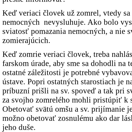
Keď veriaci človek už zomrel, vtedy sa
nemocných nevysluhuje. Ako bolo vysv
sviatosť pomazania nemocných, a nie s
zomierajúcich.
Keď zomrie veriaci človek, treba nahlá
farskom úrade, aby sme sa dohodli na 
ostatné záležitosti je potrebné vybavo
ústave. Popri ostatných starostiach je n
príbuzní prišli na sv. spoveď a tak pri 
za svojho zomrelého mohli pristúpiť k s
Obetovať svätú omšu a sv. prijímanie je
možno obetovať zosnulému ako dar lásk
jeho duše.