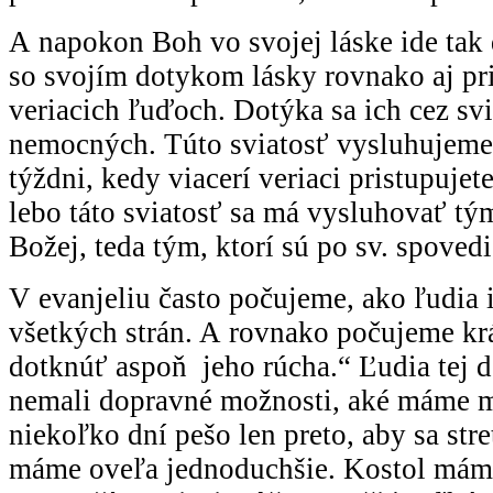
A napokon Boh vo svojej láske ide tak 
so svojím dotykom lásky rovnako aj pri 
veriacich ľuďoch. Dotýka sa ich cez sv
nemocných. Túto sviatosť vysluhujem
týždni, kedy viacerí veriaci pristupujete
lebo táto sviatosť sa má vysluhovať tým
Božej, teda tým, ktorí sú po sv. spoved
V evanjeliu často počujeme, ako ľudia i
všetkých strán. A rovnako počujeme krá
dotknúť aspoň jeho rúcha.“ Ľudia tej d
nemali dopravné možnosti, aké máme m
niekoľko dní pešo len preto, aby sa stre
máme oveľa jednoduchšie. Kostol máme 