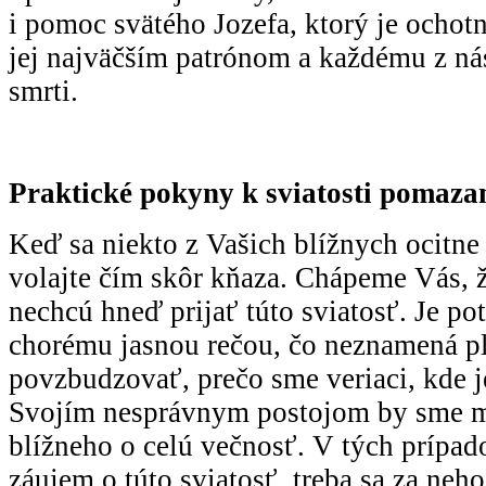
i pomoc svätého Jozefa, ktorý je ochot
jej najväčším patrónom a každému z ná
smrti.
Praktické pokyny k sviatosti pomaz
Keď sa niekto z Vašich blížnych ocitne
volajte čím skôr kňaza. Chápeme Vás, ž
nechcú hneď prijať túto sviatosť. Je po
chorému jasnou rečou, čo neznamená pl
povzbudzovať, prečo sme veriaci, kde je
Svojím nesprávnym postojom by sme m
blížneho o celú večnosť. V tých prípad
záujem o túto sviatosť, treba sa za neh