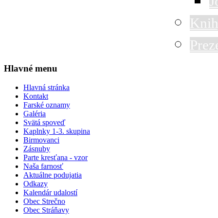
J
Knih
Prez
Hlavné menu
Hlavná stránka
Kontakt
Farské oznamy
Galéria
Svätá spoveď
Kaplnky 1-3. skupina
Birmovanci
Zásnuby
Parte kresťana - vzor
Naša farnosť
Aktuálne podujatia
Odkazy
Kalendár udalostí
Obec Strečno
Obec Stráňavy