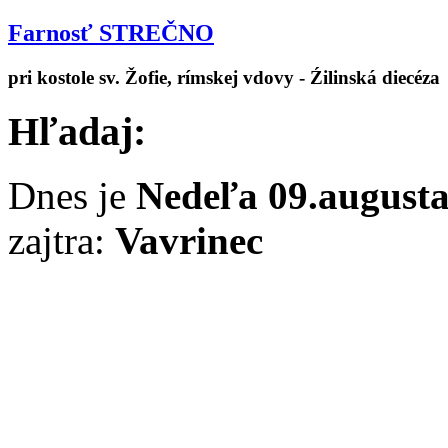
Farnosť STREČNO
pri kostole sv. Žofie, rímskej vdovy - Źilinská diecéza
Hľadaj:
Dnes je
Nedeľa 09.august
zajtra:
Vavrinec