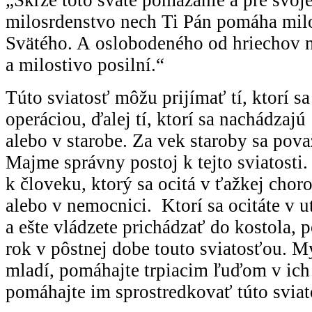
milosrdenstvo nech Ti Pán pomáha mi
Svätého. A oslobodeného od hriechov n
a milostivo posilní.“
Túto sviatosť môžu prijímať tí, ktorí s
operáciou, ďalej tí, ktorí sa nachádzaj
alebo v starobe. Za vek staroby sa pova
Majme správny postoj k tejto sviatosti.
k človeku, ktorý sa ocitá v ťažkej chor
alebo v nemocnici. Ktorí sa ocitáte v u
a ešte vládzete prichádzať do kostola, p
rok v pôstnej dobe touto sviatosťou. My
mladí, pomáhajte trpiacim ľuďom v ich 
pomáhajte im sprostredkovať túto svia