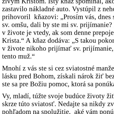
živým Kristom. Istý kňaz spomínal, ako
zastavilo nákladné auto. Vystúpil z neh
prihovoril kňazovi: „Prosím vás, dnes 
sv. omšu, dali by ste mi sv. prijímanie?
v živote je vtedy, ak som denne prepoj
Krista.“ A kňaz dodáva: „S takou poko
v živote nikoho prijímať sv. prijímanie,
tento muž.“
Mnohí z vás ste si cez sviatostné manže
lásku pred Bohom, získali nárok žiť bez
ste sa pre Božiu pomoc, ktorá sa ponúka
Vy, mladí, túžte svoje budúce životy ž
skrze túto sviatosť. Nedajte sa nikdy 
pohľadom na spolužitie, aké vám ponúk