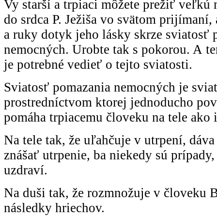
Vy starší a trpiaci môžete prežiť veľkú 
do srdca P. Ježiša vo svätom prijímaní, 
a ruky dotyk jeho lásky skrze sviatosť
nemocných. Urobte tak s pokorou. A ter
je potrebné vedieť o tejto sviatosti.
Sviatosť pomazania nemocných je sviat
prostredníctvom ktorej jednoducho po
pomáha trpiacemu človeku na tele ako 
Na tele tak, že uľahčuje v utrpení, dáva
znášať utrpenie, ba niekedy sú prípady
uzdraví.
Na duši tak, že rozmnožuje v človeku 
následky hriechov.