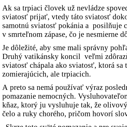
Ak sa trpiaci človek už nevládze spove
sviatosť prijať, vtedy táto sviatosť do
samotnú sviatosť pokánia a posilňuje 
v smrteľnom zápase, čo je nesmierne dô
Je dôležité, aby sme mali správny pohľa
Druhý vatikánsky koncil veľmi zdôrazň
sviatosť chápala ako sviatosť, ktorá sa 
zomierajúcich, ale trpiacich.
A preto sa nemá používať výraz posled
pomazanie nemocných. Vysluhovateľom t
kňaz, ktorý ju vysluhuje tak, že oliv
čelo a ruky chorého, pričom hovorí sl
„Skrze toto sväté pomazanie a pre svoj