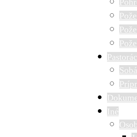
Pohr
Pože
Pože
Pože
Pastorác
Sobá
Príp
Dokume
Iné
Osob