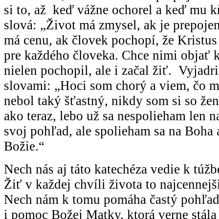
si to, až keď vážne ochorel a keď mu k
slová: „Život má zmysel, ak je prepojen
má cenu, ak človek pochopí, že Kristus
pre každého človeka. Chce nimi objať 
nielen pochopil, ale i začal žiť. Vyjadr
slovami: „Hoci som chorý a viem, čo m
nebol taký šťastný, nikdy som si so že
ako teraz, lebo už sa nespolieham len n
svoj pohľad, ale spolieham sa na Boha a
Božie.“
Nech nás aj táto katechéza vedie k túžb
Žiť v každej chvíli života to najcennejš
Nech nám k tomu pomáha častý pohľad 
i pomoc Božej Matky, ktorá verne stála