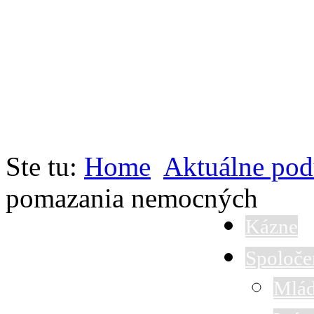
Ste tu:
Home
Aktuálne pod
pomazania nemocných
Kázne
Spoloče
Mlád