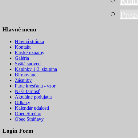
Knih
Prez
Hlavné menu
Hlavná stránka
Kontakt
Farské oznamy
Galéria
Svätá spoveď
Kaplnky 1-3. skupina
Birmovanci
Zásnuby
Parte kresťana - vzor
Naša farnosť
Aktuálne podujatia
Odkazy
Kalendár udalostí
Obec Strečno
Obec Stráňavy
Login Form