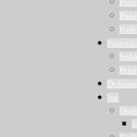
Pože
Pože
Pože
Pastorác
Sobá
Príp
Dokume
Iné
Osob
J