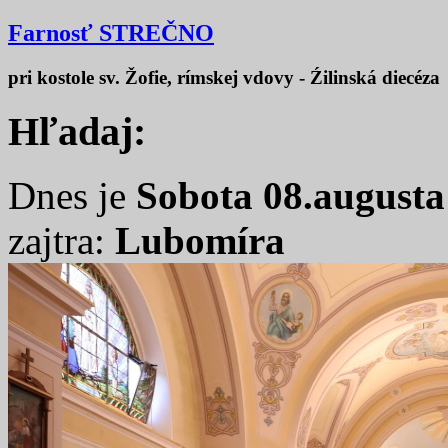
Farnosť STREČNO
pri kostole sv. Žofie, rímskej vdovy - Źilinská diecéza
Hľadaj:
Dnes je
Sobota 08.augusta
zajtra:
Lubomíra