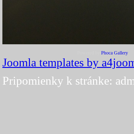
Powered by
Phoca
Gallery
Joomla templates by a4joo
Pripomienky k stránke: adm