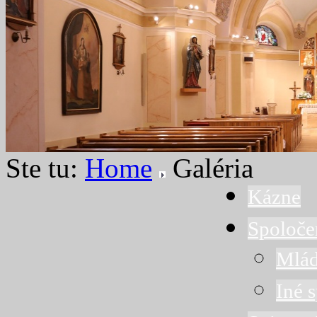
Ste tu:
Home
Galéria
Kázne
Spoloče
Mlád
Iné 