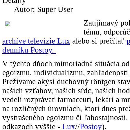
Detaily
Autor: Super User
Zaujímavý poh
tému, odporúč
archíve televízie Lux
alebo si prečítať
p
denníku Postoy.
V týchto dňoch mimoriadná situácia od
egoizmu, individualizmu, zahľadenosti 
Prežívame akýsi duchovný röntgen stav
našich vzťahov, našich sŕdc, našich ho
vedeli rozprávať farmaceuti, lekári a 
na rozličných úrovniach, ktorí dnes pre
vystrašeného egoizmu či ľahostajnosti.
odkazoch vyššie -
Lux
//
Postoy
).