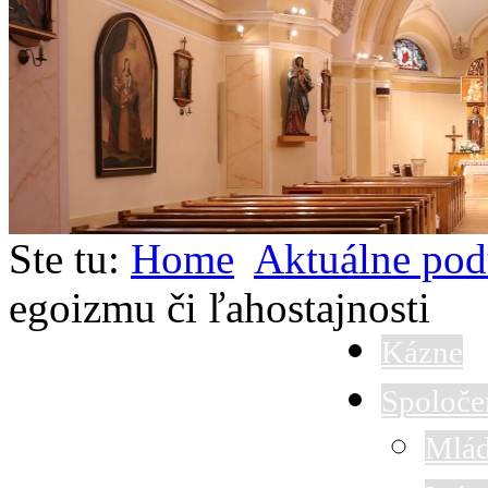
Ste tu:
Home
Aktuálne pod
egoizmu či ľahostajnosti
Kázne
Spoloče
Mlád