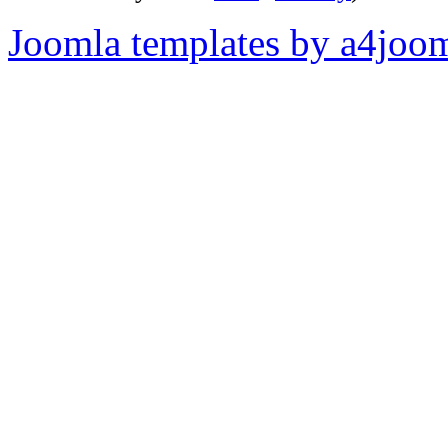
Joomla templates by a4joo
Pripomienky k stránke: adm