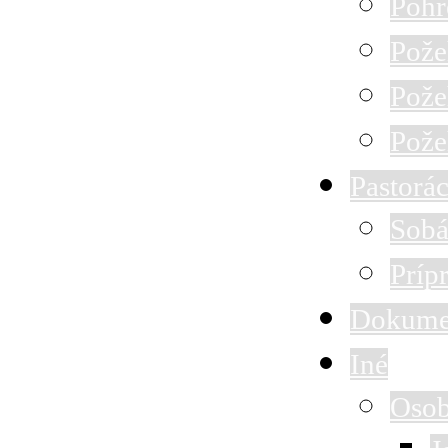
Pohr
Pože
Pože
Pože
Pastorác
Sobá
Príp
Dokume
Iné
Osob