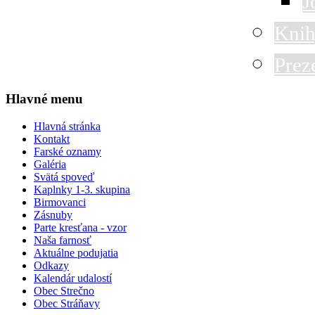
J
Knih
Prez
Hlavné menu
Hlavná stránka
Kontakt
Farské oznamy
Galéria
Svätá spoveď
Kaplnky 1-3. skupina
Birmovanci
Zásnuby
Parte kresťana - vzor
Naša farnosť
Aktuálne podujatia
Odkazy
Kalendár udalostí
Obec Strečno
Obec Stráňavy