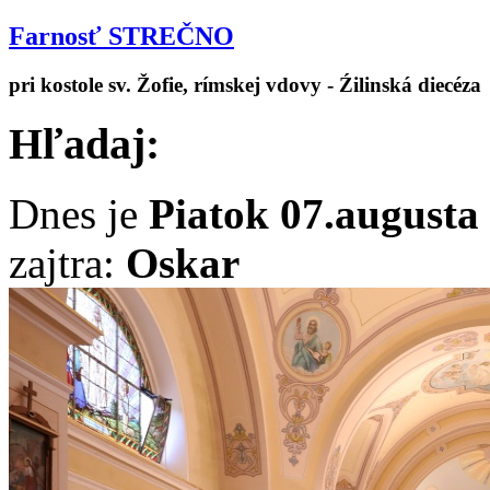
Farnosť STREČNO
pri kostole sv. Žofie, rímskej vdovy - Źilinská diecéza
Hľadaj:
Dnes je
Piatok 07.augusta
zajtra:
Oskar