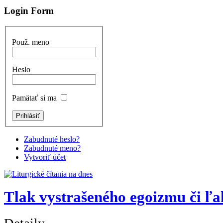
Login Form
Použ. meno
Heslo
Pamätať si ma
Zabudnuté heslo?
Zabudnuté meno?
Vytvoriť účet
Tlak vystrašeného egoizmu či ľa