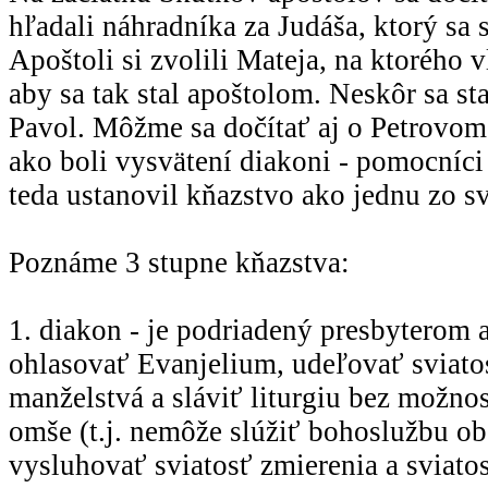
hľadali náhradníka za Judáša, ktorý sa 
Apoštoli si zvolili Mateja, na ktorého v
aby sa tak stal apoštolom. Neskôr sa st
Pavol. Môžme sa dočítať aj o Petrovom 
ako boli vysvätení diakoni - pomocníci
teda ustanovil kňazstvo ako jednu zo sv
Poznáme 3 stupne kňazstva:
1. diakon - je podriadený presbyterom
ohlasovať Evanjelium, udeľovať sviato
manželstvá a sláviť liturgiu bez možnos
omše (t.j. nemôže slúžiť bohoslužbu ob
vysluhovať sviatosť zmierenia a sviat