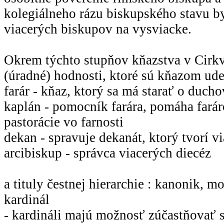
kolegiálneho rázu biskupského stavu b
viacerých biskupov na vysviacke.
Okrem týchto stupňov kňazstva v Cirk
(úradné) hodnosti, ktoré sú kňazom ud
farár - kňaz, ktorý sa má starať o duch
kaplán - pomocník farára, pomáha farár
pastorácie vo farnosti
dekan - spravuje dekanát, ktorý tvorí vi
arcibiskup - správca viacerých diecéz
a tituly čestnej hierarchie : kanonik, mo
kardinál
- kardináli majú možnosť zúčastňovať 