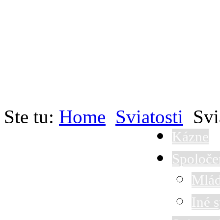
Ste tu:
Home
Sviatosti
Svi
Kázne
Spoloče
Mlád
Iné 