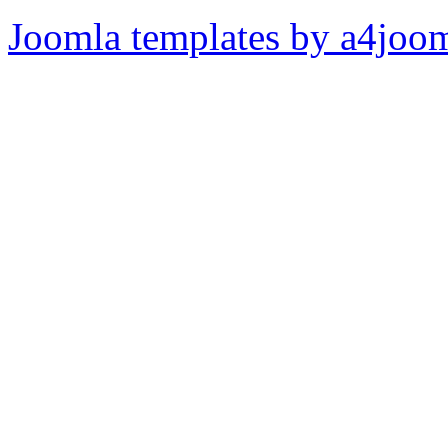
Joomla templates by a4joo
Pripomienky k stránke: adm