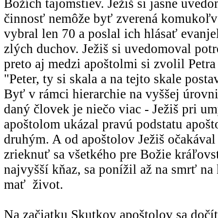
Božích tajomstiev. Ježiš si jasne uvedo
činnosť nemôže byť zverená komukoľve
vybral len 70 a poslal ich hlásať evanj
zlých duchov. Ježiš si uvedomoval potr
preto aj medzi apoštolmi si zvolil Petra
"Peter, ty si skala a na tejto skale post
Byť v rámci hierarchie na vyššej úrovn
daný človek je niečo viac - Ježiš pri u
apoštolom ukázal pravú podstatu apošto
druhým. A od apoštolov Ježiš očakával 
zrieknuť sa všetkého pre Božie kráľovs
najvyšší kňaz, sa ponížil až na smrť na
mať život.
Na začiatku Skutkov apoštolov sa dočít