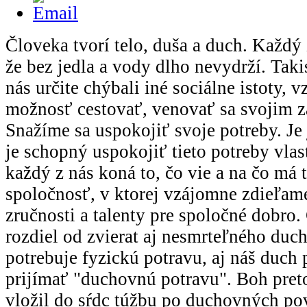
Človeka tvorí telo, duša a duch. Každý
že bez jedla a vody dlho nevydrží. Tak
nás určite chýbali iné sociálne istoty, v
možnosť cestovať, venovať sa svojim z
Snažíme sa uspokojiť svoje potreby. Je 
je schopný uspokojiť tieto potreby vlas
každý z nás koná to, čo vie a na čo má 
spoločnosť, v ktorej vzájomne zdieľam
zručnosti a talenty pre spoločné dobro
rozdiel od zvierat aj nesmrteľného duch
potrebuje fyzickú potravu, aj náš duch p
prijímať "duchovnú potravu". Boh pre
vložil do sŕdc túžbu po duchovných po