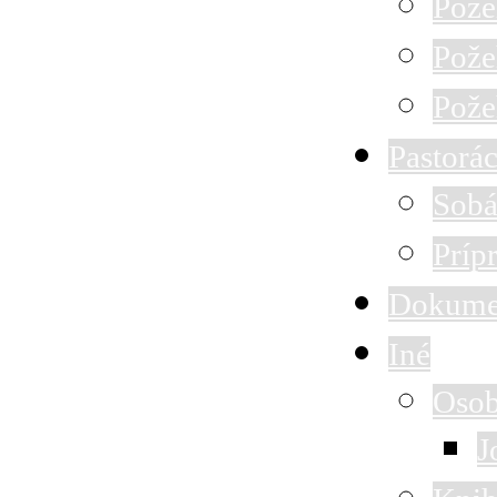
Pože
Pože
Pože
Pastorác
Sobá
Príp
Dokume
Iné
Osob
J