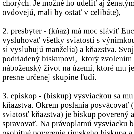
chorých. Je možné ho udeliť aj ženat
ovdovejú, mali by ostať v celibáte),
2. presbyter - (kńaz) má moc sláviť Euc
vysluhovať všetky sviatosti s výnimko
si vysluhujú manželia) a kňazstva. Sv
podriadený biskupovi, ktorý zvolením
náboženský život na území, ktoré mu j
presne určenej skupine ľudí.
3. episkop - (biskup) vysviackou sa mu
kňazstva. Okrem poslania posväcovať (
sviatosť kňazstva) je biskup poverený a
spravovať. Na právoplatnú vysviacku b
osobitné poverenie rímskeho biskupa a