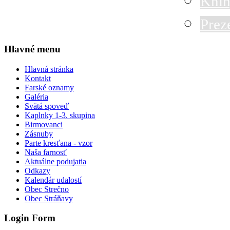
Knih
Prez
Hlavné menu
Hlavná stránka
Kontakt
Farské oznamy
Galéria
Svätá spoveď
Kaplnky 1-3. skupina
Birmovanci
Zásnuby
Parte kresťana - vzor
Naša farnosť
Aktuálne podujatia
Odkazy
Kalendár udalostí
Obec Strečno
Obec Stráňavy
Login Form