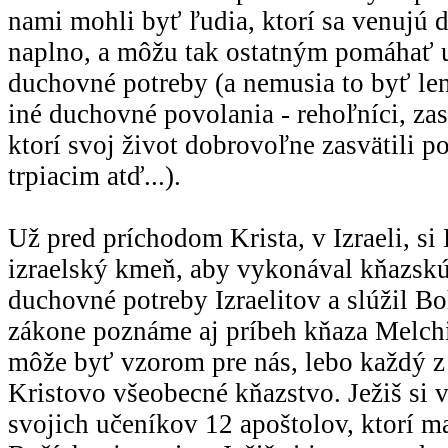
nami mohli byť ľudia, ktorí sa venuj
naplno, a môžu tak ostatným pomáhať 
duchovné potreby (a nemusia to byť len
iné duchovné povolania - rehoľníci, zasv
ktorí svoj život dobrovoľne zasvätili
trpiacim atď...).
Už pred príchodom Krista, v Izraeli, si 
izraelský kmeň, aby vykonával kňazskú
duchovné potreby Izraelitov a slúžil B
zákone poznáme aj príbeh kňaza Melchi
môže byť vzorom pre nás, lebo každý z
Kristovo všeobecné kňazstvo. Ježiš si
svojich učeníkov 12 apoštolov, ktorí m