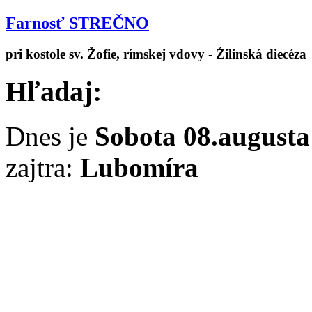
Farnosť STREČNO
pri kostole sv. Žofie, rímskej vdovy - Źilinská diecéza
Hľadaj:
Dnes je
Sobota 08.augusta
zajtra:
Lubomíra