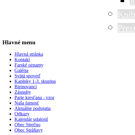
J
Knih
Prez
Hlavné menu
Hlavná stránka
Kontakt
Farské oznamy
Galéria
Svätá spoveď
Kaplnky 1-3. skupina
Birmovanci
Zásnuby
Parte kresťana - vzor
Naša farnosť
Aktuálne podujatia
Odkazy
Kalendár udalostí
Obec Strečno
Obec Stráňavy