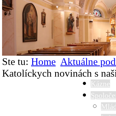
Ste tu:
Home
Aktuálne pod
Katolíckych novinách s naš
Kázne
Spoloče
Mlád