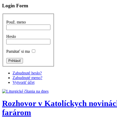
Login Form
Použ. meno
Heslo
Pamätať si ma
Zabudnuté heslo?
Zabudnuté meno?
Vytvoriť účet
Rozhovor v Katolíckych novinách
farárom