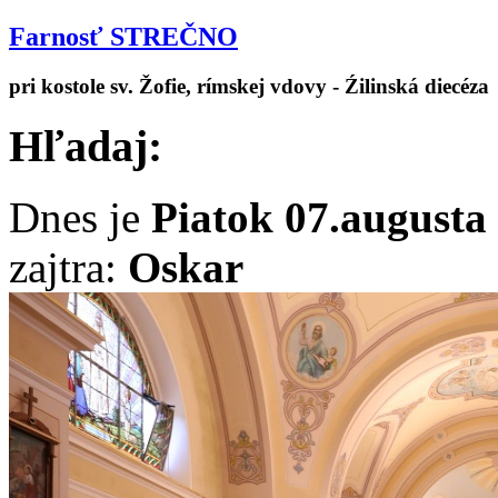
Farnosť STREČNO
pri kostole sv. Žofie, rímskej vdovy - Źilinská diecéza
Hľadaj:
Dnes je
Piatok 07.augusta
zajtra:
Oskar