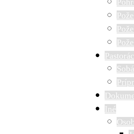
Pohr
Pože
Pože
Pože
Pastorác
Sobá
Príp
Dokume
Iné
Osob