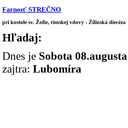
Farnosť STREČNO
pri kostole sv. Žofie, rímskej vdovy - Źilinská diecéza
Hľadaj:
Dnes je
Sobota 08.augusta
zajtra:
Lubomíra