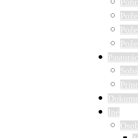
Pohr
Pože
Pože
Pože
Pastorác
Sobá
Príp
Dokume
Iné
Osob