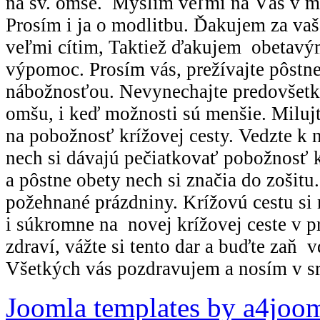
na sv. omše. Myslím veľmi na Vás v m
Prosím i ja o modlitbu. Ďakujem za vaš
veľmi cítim, Taktiež ďakujem obetav
výpomoc. Prosím vás, prežívajte pôstn
nábožnosťou. Nevynechajte predovšetk
omšu, i keď možnosti sú menšie. Milujt
na pobožnosť krížovej cesty. Vedzte k n
nech si dávajú pečiatkovať pobožnosť k
a pôstne obety nech si značia do zošit
požehnané prázdniny. Krížovú cestu si
i súkromne na novej krížovej ceste v pr
zdraví, vážte si tento dar a buďte zaň 
Všetkých vás pozdravujem a nosím v sr
Joomla templates by a4joo