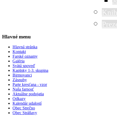
J
Knih
Prez
Hlavné menu
Hlavná stránka
Kontakt
Farské oznamy
Galéria
Svätá spoveď
Kaplnky 1-3. skupina
Birmovanci
Zásnuby
Parte kresťana - vzor
Naša farnosť
Aktuálne podujatia
Odkazy
Kalendár udalostí
Obec Strečno
Obec Stráňavy