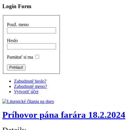
Login Form
Použ. meno
Heslo
Pamätať si ma
Zabudnuté heslo?
Zabudnuté meno?
Vytvoriť účet
Príhovor pána farára 18.2.2024